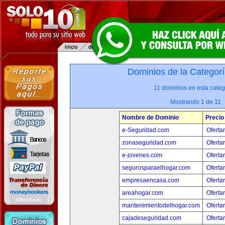
Dominios de la Categorí
11 dominios en esta categ
Mostrando 1 de 11
Nombre de Dominio
Precio
e-Seguridad.com
Oferta
zonaseguridad.com
Oferta
e-jovenes.com
Oferta
segurosparaelhogar.com
Oferta
empresaencasa.com
Oferta
areahogar.com
Oferta
mantenimientodelhogar.com
Oferta
cajadeseguridad.com
Oferta