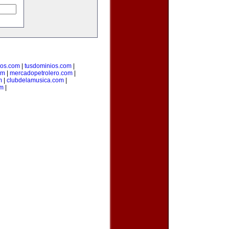
ios.com
|
tusdominios.com
|
om
|
mercadopetrolero.com
|
m
|
clubdelamusica.com
|
om
|