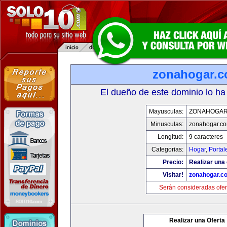
zonahogar.
El dueño de este dominio lo ha
Mayusculas:
ZONAHOGAR
Minusculas:
zonahogar.c
Longitud:
9 caracteres
Categorias:
Hogar
,
Portal
Precio:
Realizar una 
Visitar!
zonahogar.c
Serán consideradas ofer
Realizar una Oferta