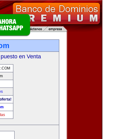
com
 puesto en Venta
.COM
om
es
oferta!
om
tas