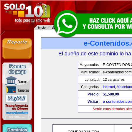
e-Contenidos
El dueño de este dominio lo ha
Mayusculas:
E-CONTENIDOS
Minusculas:
e-contenidos.com
Longitud:
12 caracteres
Categorias:
Internet
,
Miscelane
Precio:
$1,500.00
Visitar!
e-contenidos.co
Serán consideradas ofer
R