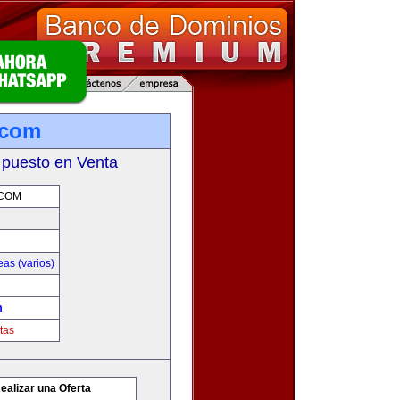
.com
 puesto en Venta
.COM
as (varios)
m
tas
ealizar una Oferta