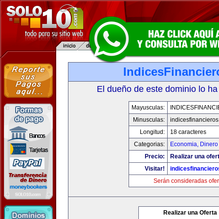
IndicesFinancie
El dueño de este dominio lo ha
Mayusculas:
INDICESFINANC
Minusculas:
indicesfinanciero
Longitud:
18 caracteres
Categorias:
Economia, Dinero
Precio:
Realizar una ofer
Visitar!
indicesfinancier
Serán consideradas ofer
Realizar una Oferta