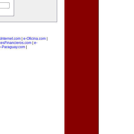
Internet.com
|
e-Oficina.com
|
cesFinancieros.com
|
e-
e-Paraguay.com
|