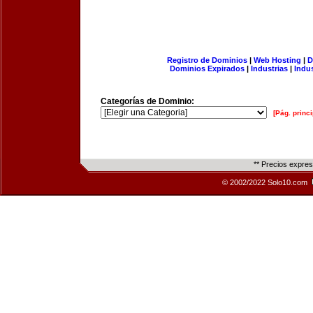
Registro de Dominios
|
Web Hosting
|
D
Dominios Expirados
|
Industrias
|
Indu
Categorías de Dominio:
[Pág. princi
** Precios expre
© 2002/2022 Solo10.com