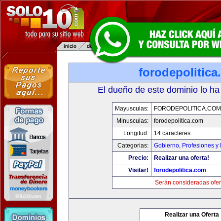
forodepolitic
El dueño de este dominio lo ha
Mayusculas:
FORODEPOLITICA.COM
Minusculas:
forodepolitica.com
Longitud:
14 caracteres
Categorias:
Gobierno
,
Profesiones y
Precio:
Realizar una oferta!
Visitar!
forodepolitica.com
Serán consideradas ofer
Realizar una Oferta