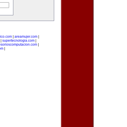
ico.com
|
areamujer.com
|
|
supertecnologia.com
|
esorioscomputacion.com
|
com
|